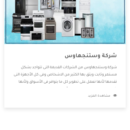
شركة وستنجهاوس
شركة وستنجهاوس من الشركات القديمة التى تتواجد بشكل
مستمر وثابت ويثق بها الكثير من الاشخاص وفى كل الأجهزة التى
تقدمها لأنها تعمل على تطوير كل ما يتوافر فى الأسواق ولأنها
شركة معروفة تهتم جدا بتوفير أفضل خدمات ما بعد البيع مع
مشاهدة المزيد
المنتجات وتقدم للعملاء أقوى العروض والخصومات التى تسهل
على المستهلك الاستمتاع بشراء جميع ما نقدمه لكم معنا هتجد
كل ما هو جديد وأفضل