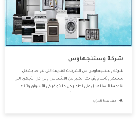
شركة وستنجهاوس
شركة وستنجهاوس من الشركات القديمة التى تتواجد بشكل
مستمر وثابت ويثق بها الكثير من الاشخاص وفى كل الأجهزة التى
تقدمها لأنها تعمل على تطوير كل ما يتوافر فى الأسواق ولأنها
شركة معروفة تهتم جدا بتوفير أفضل خدمات ما بعد البيع مع
مشاهدة المزيد
المنتجات وتقدم للعملاء أقوى العروض والخصومات التى تسهل
على المستهلك الاستمتاع بشراء جميع ما نقدمه لكم معنا هتجد
كل ما هو جديد وأفضل