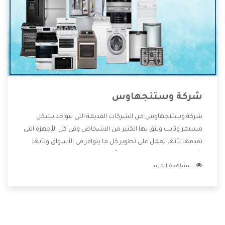
شركة وستنجهاوس
شركة وستنجهاوس من الشركات القديمة التى تتواجد بشكل
مستمر وثابت ويثق بها الكثير من الاشخاص وفى كل الأجهزة التى
تقدمها لأنها تعمل على تطوير كل ما يتوافر فى الأسواق ولأنها
شركة معروفة تهتم جدا بتوفير أفضل خدمات ما بعد البيع مع
مشاهدة المزيد
المنتجات وتقدم للعملاء أقوى العروض والخصومات التى تسهل
على المستهلك الاستمتاع بشراء جميع ما نقدمه لكم معنا هتجد
كل ما هو جديد وأفضل