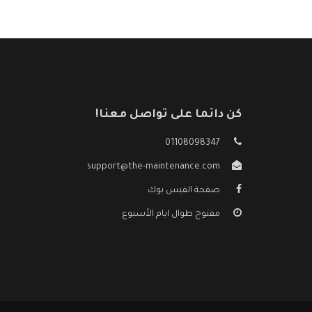
كن دائما على تواصل معنا!
01108098347
support@the-maintenance.com
صفحة الفيس بوك
مفتوح طوال ايام الأسبوع