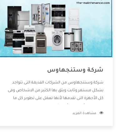
شركة وستنجهاوس
شركة وستنجهاوس من الشركات القديمة التى تتواجد
بشكل مستمر وثابت ويثق بها الكثير من الاشخاص وفى
كل الأجهزة التى تقدمها لأنها تعمل على تطوير كل ما
يتوافر فى الأسواق ولأنها شركة معروفة تهتم جدا بتوفير
مشاهدة المزيد
أفضل خدمات ما بعد البيع مع المنتجات وتقدم للعملاء
أقوى العروض والخصومات التى تسهل على المستهلك
الاستمتاع بشراء جميع ما نقدمه لكم معنا هتجد كل ما
هو جديد وأفضل