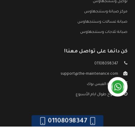
توكيل وستنجهاوس
مركز صيانة وستنجهاوس
صيانة غسالات وستنجهاوس
صيانة ثلاجات وستنجهاوس
كن دائما على تواصل معنا!
01108098347
support@the-maintenance.com
صفحة الفيس بوك
مفتوح طوال ايام الأسبوع
01108098347