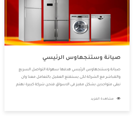
صيانة وستنجهاوس الرئيسي
صيانة وستنجهاوس الرئيسي هدفها سهولة التواصل السريع
والمباشر مع الشركة لكى يستمتع العميل بالتعامل معنا وان
نبقى متواجدين بشكل مميز فى الاسواق فنحن شركة كبيرة نهتم
بكل التفاصيل المهمة للعميل وان يستمتع بالخدمات التى تنفرد
مشاهدة المزيد
الشركة بها والتى تكون منها خدمة الصيانة التى تكون من أهم
الخدمات التى يرغب بها العميل لأنها تحافظ على كفاءة المنتج
كما أن شركة وستنجهاوس تقدم لنا جميع الأجهزة التى نبحث
عنها وأقوى الأسعار التى تكون مناسبة لكثير من العملاء