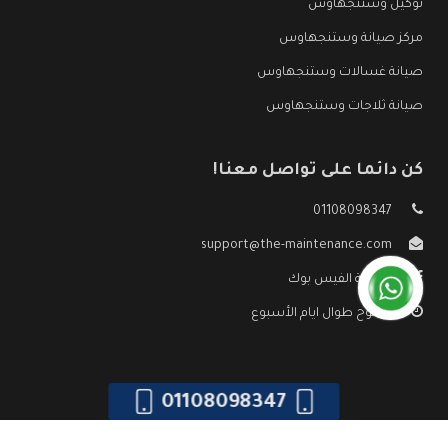
توكيل وستنجهاوس
مركز صيانة وستنجهاوس
صيانة غسالات وستنجهاوس
صيانة ثلاجات وستنجهاوس
كن دائما على تواصل معنا!
01108098347
support@the-maintenance.com
صفحة الفيس بوك
مفتوح طوال ايام الأسبوع
01108098347