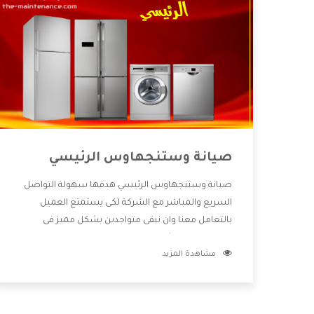
صيانة وستنجهاوس الرئيسي
صيانة وستنجهاوس الرئيسي هدفها سهولة التواصل
السريع والمباشر مع الشركة لكى يستمتع العميل
بالتعامل معنا وان نبقى متواجدين بشكل مميز فى
الاسواق فنحن شركة كبيرة نهتم بكل التفاصيل المهمة
مشاهدة المزيد
للعميل وان يستمتع بالخدمات التى تنفرد الشركة بها
والتى تكون منها خدمة الصيانة التى تكون من أهم
الخدمات التى يرغب بها العميل لأنها تحافظ على كفاءة
المنتج كما أن شركة وستنجهاوس تقدم لنا جميع