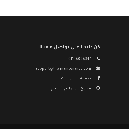
كن دائما على تواصل معنا!
01108098347
support@the-maintenance.com
صفحة الفيس بوك
مفتوح طوال ايام الأسبوع