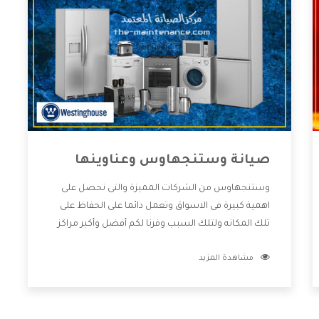
صيانة وستنجهاوس وعناوينها
وستنجهاوس من الشركات المميزة والتى تحصل على
اهمية كبيرة فى الاسواق وتعمل دائما على الحفاظ على
تلك المكانه ولتلك السبب وفرنا لكم أفضل وأكبر مراكز
صيانة وستنجهاوس وعناوينها حتى يكون قريب من كل
مشاهدة المزيد
العملاء ويستطيع القيام بتصليح جميع المنتجات دون
اى ازعاج كما أننا نهتم بكل ما يحتاجه المستهلك لكى
نحافظ على ثقتهم بنا ،وهتستمتع بأقوى العروض
والخدمات ما بعد البيع التى ترضى العميل