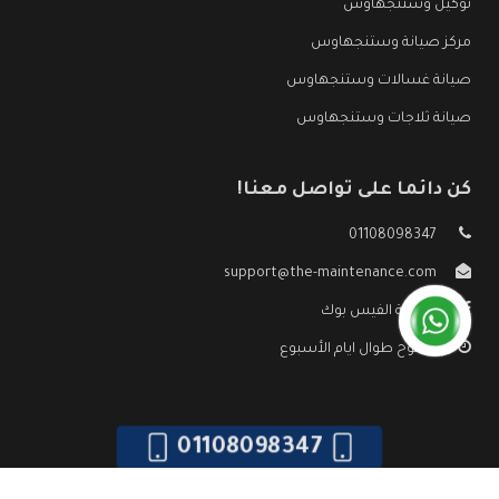
توكيل وستنجهاوس
مركز صيانة وستنجهاوس
صيانة غسالات وستنجهاوس
صيانة ثلاجات وستنجهاوس
كن دائما على تواصل معنا!
01108098347
support@the-maintenance.com
صفحة الفيس بوك
مفتوح طوال ايام الأسبوع
01108098347