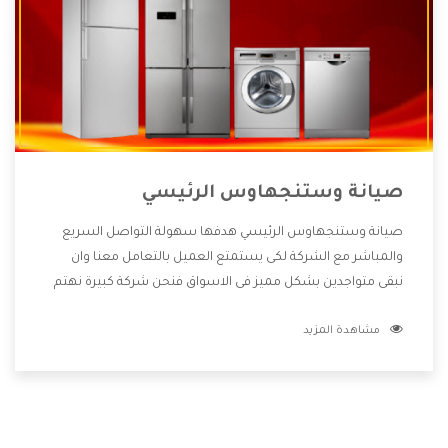
صيانة وستنجهاوس الرئيسي
صيانة وستنجهاوس الرئيسي هدفها سهولة التواصل السريع
والمباشر مع الشركة لكى يستمتع العميل بالتعامل معنا وان
نبقى متواجدين بشكل مميز فى الاسواق فنحن شركة كبيرة نهتم
بكل التفاصيل المهمة للعميل وان يستمتع بالخدمات التى تنفرد
مشاهدة المزيد
الشركة بها والتى تكون منها خدمة الصيانة التى تكون من أهم
الخدمات التى يرغب بها العميل لأنها تحافظ على كفاءة المنتج
كما أن شركة وستنجهاوس تقدم لنا جميع الأجهزة التى نبحث
عنها وأقوى الأسعار التى تكون مناسبة لكثير من العملاء