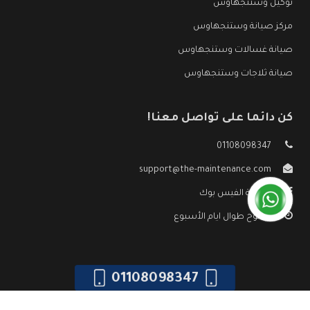
توكيل وستنجهاوس
مركز صيانة وستنجهاوس
صيانة غسالات وستنجهاوس
صيانة ثلاجات وستنجهاوس
كن دائما على تواصل معنا!
01108098347
support@the-maintenance.com
صفحة الفيس بوك
مفتوح طوال ايام الأسبوع
01108098347