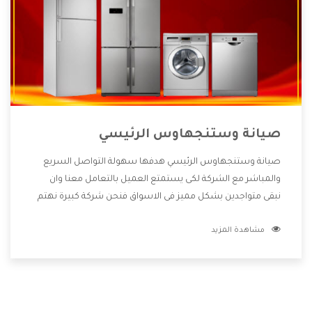
صيانة وستنجهاوس الرئيسي
صيانة وستنجهاوس الرئيسي هدفها سهولة التواصل السريع
والمباشر مع الشركة لكى يستمتع العميل بالتعامل معنا وان
نبقى متواجدين بشكل مميز فى الاسواق فنحن شركة كبيرة نهتم
بكل التفاصيل المهمة للعميل وان يستمتع بالخدمات التى تنفرد
مشاهدة المزيد
الشركة بها والتى تكون منها خدمة الصيانة التى تكون من أهم
الخدمات التى يرغب بها العميل لأنها تحافظ على كفاءة المنتج
كما أن شركة وستنجهاوس تقدم لنا جميع الأجهزة التى نبحث
عنها وأقوى الأسعار التى تكون مناسبة لكثير من العملاء