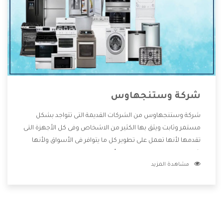
شركة وستنجهاوس
شركة وستنجهاوس من الشركات القديمة التى تتواجد بشكل
مستمر وثابت ويثق بها الكثير من الاشخاص وفى كل الأجهزة التى
تقدمها لأنها تعمل على تطوير كل ما يتوافر فى الأسواق ولأنها
شركة معروفة تهتم جدا بتوفير أفضل خدمات ما بعد البيع مع
مشاهدة المزيد
المنتجات وتقدم للعملاء أقوى العروض والخصومات التى تسهل
على المستهلك الاستمتاع بشراء جميع ما نقدمه لكم معنا هتجد
كل ما هو جديد وأفضل