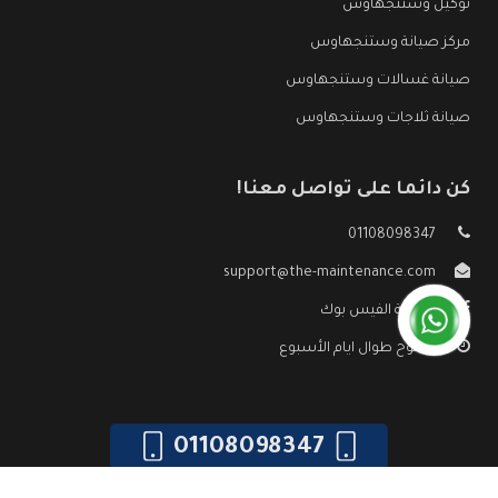
توكيل وستنجهاوس
مركز صيانة وستنجهاوس
صيانة غسالات وستنجهاوس
صيانة ثلاجات وستنجهاوس
كن دائما على تواصل معنا!
01108098347
support@the-maintenance.com
صفحة الفيس بوك
مفتوح طوال ايام الأسبوع
01108098347