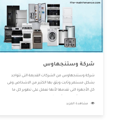
شركة وستنجهاوس
شركة وستنجهاوس من الشركات القديمة التى تتواجد
بشكل مستمر وثابت ويثق بها الكثير من الاشخاص وفى
كل الأجهزة التى تقدمها لأنها تعمل على تطوير كل ما
يتوافر فى الأسواق ولأنها شركة معروفة تهتم جدا بتوفير
مشاهدة المزيد
أفضل خدمات ما بعد البيع مع المنتجات وتقدم للعملاء
أقوى العروض والخصومات التى تسهل على المستهلك
الاستمتاع بشراء جميع ما نقدمه لكم معنا هتجد كل ما
هو جديد وأفضل