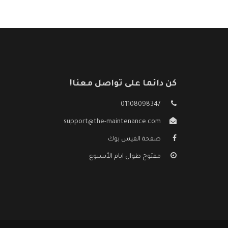
كن دائما على تواصل معنا!
01108098347
support@the-maintenance.com
صفحة الفيس بوك
مفتوح طوال ايام الأسبوع