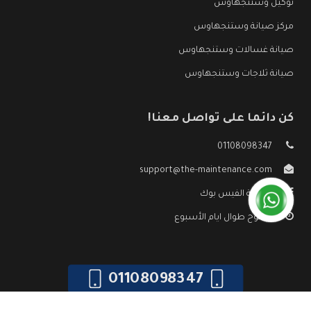
توكيل وستنجهاوس
مركز صيانة وستنجهاوس
صيانة غسالات وستنجهاوس
صيانة ثلاجات وستنجهاوس
كن دائما على تواصل معنا!
01108098347
support@the-maintenance.com
صفحة الفيس بوك
مفتوح طوال ايام الأسبوع
01108098347