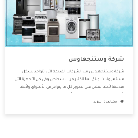
شركة وستنجهاوس
شركة وستنجهاوس من الشركات القديمة التى تتواجد بشكل
مستمر وثابت ويثق بها الكثير من الاشخاص وفى كل الأجهزة التى
تقدمها لأنها تعمل على تطوير كل ما يتوافر فى الأسواق ولأنها
شركة معروفة تهتم جدا بتوفير أفضل خدمات ما بعد البيع مع
مشاهدة المزيد
المنتجات وتقدم للعملاء أقوى العروض والخصومات التى تسهل
على المستهلك الاستمتاع بشراء جميع ما نقدمه لكم معنا هتجد
كل ما هو جديد وأفضل