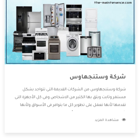
شركة وستنجهاوس
شركة وستنجهاوس من الشركات القديمة التى تتواجد بشكل
مستمر وثابت ويثق بها الكثير من الاشخاص وفى كل الأجهزة التى
تقدمها لأنها تعمل على تطوير كل ما يتوافر فى الأسواق ولأنها
شركة معروفة تهتم جدا بتوفير أفضل خدمات ما بعد البيع مع
مشاهدة المزيد
المنتجات وتقدم للعملاء أقوى العروض والخصومات التى تسهل
على المستهلك الاستمتاع بشراء جميع ما نقدمه لكم معنا هتجد
كل ما هو جديد وأفضل