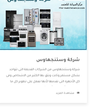
شركة وستنجهاوس
شركة وستنجهاوس من الشركات القديمة التى تتواجد
بشكل مستمر وثابت ويثق بها الكثير من الاشخاص وفى
كل الأجهزة التى تقدمها لأنها تعمل على تطوير كل ما
يتوافر فى الأسواق ولأنها شركة معروفة تهتم جدا بتوفير
مشاهدة المزيد
أفضل خدمات ما بعد البيع مع المنتجات وتقدم للعملاء
أقوى العروض والخصومات التى تسهل على المستهلك
الاستمتاع بشراء جميع ما نقدمه لكم معنا هتجد كل ما