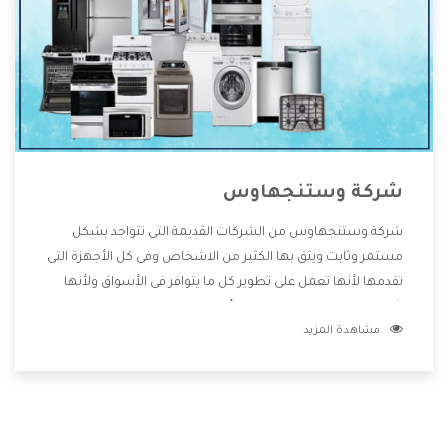
شركة وستنجهاوس
شركة وستنجهاوس من الشركات القديمة التى تتواجد بشكل
مستمر وثابت ويثق بها الكثير من الاشخاص وفى كل الأجهزة التى
تقدمها لأنها تعمل على تطوير كل ما يتوافر فى الأسواق ولأنها
شركة معروفة تهتم جدا بتوفير أفضل خدمات ما بعد البيع مع
مشاهدة المزيد
المنتجات وتقدم للعملاء أقوى العروض والخصومات التى تسهل
على المستهلك الاستمتاع بشراء جميع ما نقدمه لكم معنا هتجد
كل ما هو جديد وأفضل