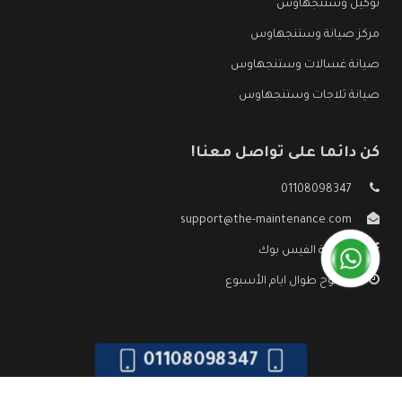
توكيل وستنجهاوس
مركز صيانة وستنجهاوس
صيانة غسالات وستنجهاوس
صيانة ثلاجات وستنجهاوس
كن دائما على تواصل معنا!
01108098347
support@the-maintenance.com
صفحة الفيس بوك
مفتوح طوال ايام الأسبوع
01108098347