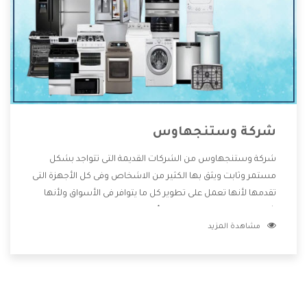
شركة وستنجهاوس
شركة وستنجهاوس من الشركات القديمة التى تتواجد بشكل
مستمر وثابت ويثق بها الكثير من الاشخاص وفى كل الأجهزة التى
تقدمها لأنها تعمل على تطوير كل ما يتوافر فى الأسواق ولأنها
شركة معروفة تهتم جدا بتوفير أفضل خدمات ما بعد البيع مع
مشاهدة المزيد
المنتجات وتقدم للعملاء أقوى العروض والخصومات التى تسهل
على المستهلك الاستمتاع بشراء جميع ما نقدمه لكم معنا هتجد
كل ما هو جديد وأفضل