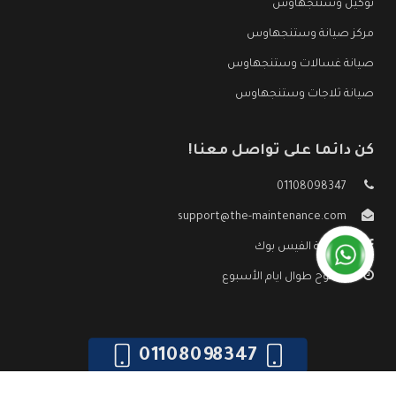
توكيل وستنجهاوس
مركز صيانة وستنجهاوس
صيانة غسالات وستنجهاوس
صيانة ثلاجات وستنجهاوس
كن دائما على تواصل معنا!
01108098347
support@the-maintenance.com
صفحة الفيس بوك
مفتوح طوال ايام الأسبوع
01108098347