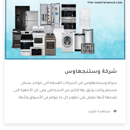
شركة وستنجهاوس
شركة وستنجهاوس من الشركات القديمة التى تتواجد بشكل
مستمر وثابت ويثق بها الكثير من الاشخاص وفى كل الأجهزة التى
تقدمها لأنها تعمل على تطوير كل ما يتوافر فى الأسواق ولأنها
شركة معروفة تهتم جدا بتوفير أفضل خدمات ما بعد البيع مع
مشاهدة المزيد
المنتجات وتقدم للعملاء أقوى العروض والخصومات التى تسهل
على المستهلك الاستمتاع بشراء جميع ما نقدمه لكم معنا هتجد
كل ما هو جديد وأفضل