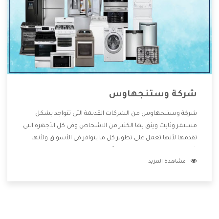
شركة وستنجهاوس
شركة وستنجهاوس من الشركات القديمة التى تتواجد بشكل
مستمر وثابت ويثق بها الكثير من الاشخاص وفى كل الأجهزة التى
تقدمها لأنها تعمل على تطوير كل ما يتوافر فى الأسواق ولأنها
شركة معروفة تهتم جدا بتوفير أفضل خدمات ما بعد البيع مع
مشاهدة المزيد
المنتجات وتقدم للعملاء أقوى العروض والخصومات التى تسهل
على المستهلك الاستمتاع بشراء جميع ما نقدمه لكم معنا هتجد
كل ما هو جديد وأفضل