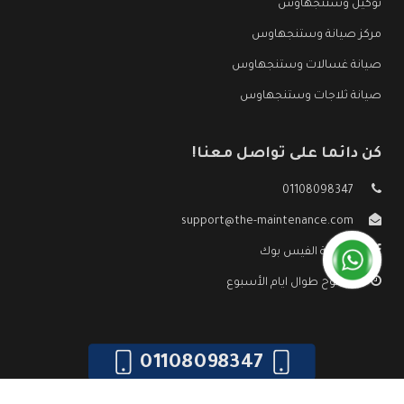
توكيل وستنجهاوس
مركز صيانة وستنجهاوس
صيانة غسالات وستنجهاوس
صيانة ثلاجات وستنجهاوس
كن دائما على تواصل معنا!
01108098347
support@the-maintenance.com
صفحة الفيس بوك
مفتوح طوال ايام الأسبوع
01108098347