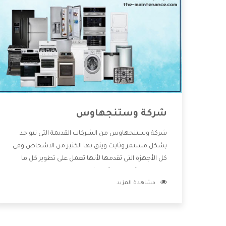
شركة وستنجهاوس
شركة وستنجهاوس من الشركات القديمة التى تتواجد
بشكل مستمر وثابت ويثق بها الكثير من الاشخاص وفى
كل الأجهزة التى تقدمها لأنها تعمل على تطوير كل ما
يتوافر فى الأسواق ولأنها شركة معروفة تهتم جدا بتوفير
مشاهدة المزيد
أفضل خدمات ما بعد البيع مع المنتجات وتقدم للعملاء
أقوى العروض والخصومات التى تسهل على المستهلك
الاستمتاع بشراء جميع ما نقدمه لكم معنا هتجد كل ما
هو جديد وأفضل