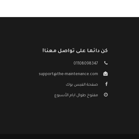
كن دائما على تواصل معنا!
01108098347
support@the-maintenance.com
صفحة الفيس بوك
مفتوح طوال ايام الأسبوع