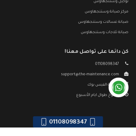
توكيل وستنجهاوس
مركز صيانة وستنجهاوس
صيانة غسالات وستنجهاوس
صيانة ثلاجات وستنجهاوس
كن دائما على تواصل معنا!
01108098347
support@the-maintenance.com
صفحة الفيس بوك
مفتوح طوال ايام الأسبوع
01108098347