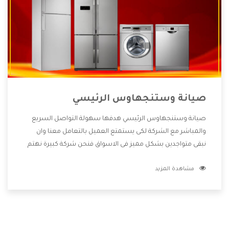
صيانة وستنجهاوس الرئيسي
صيانة وستنجهاوس الرئيسي هدفها سهولة التواصل السريع
والمباشر مع الشركة لكى يستمتع العميل بالتعامل معنا وان
نبقى متواجدين بشكل مميز فى الاسواق فنحن شركة كبيرة نهتم
بكل التفاصيل المهمة للعميل وان يستمتع بالخدمات التى تنفرد
مشاهدة المزيد
الشركة بها والتى تكون منها خدمة الصيانة التى تكون من أهم
الخدمات التى يرغب بها العميل لأنها تحافظ على كفاءة المنتج
كما أن شركة وستنجهاوس تقدم لنا جميع الأجهزة التى نبحث
عنها وأقوى الأسعار التى تكون مناسبة لكثير من العملاء