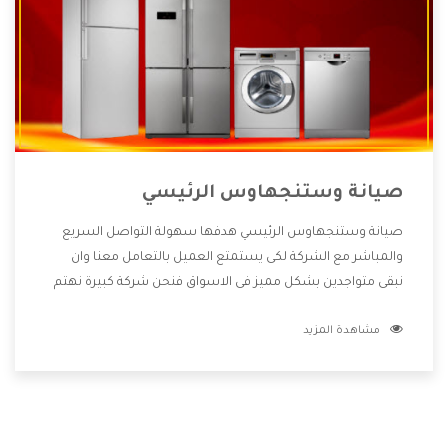
صيانة وستنجهاوس الرئيسي
صيانة وستنجهاوس الرئيسي هدفها سهولة التواصل السريع
والمباشر مع الشركة لكى يستمتع العميل بالتعامل معنا وان
نبقى متواجدين بشكل مميز فى الاسواق فنحن شركة كبيرة نهتم
بكل التفاصيل المهمة للعميل وان يستمتع بالخدمات التى تنفرد
مشاهدة المزيد
الشركة بها والتى تكون منها خدمة الصيانة التى تكون من أهم
الخدمات التى يرغب بها العميل لأنها تحافظ على كفاءة المنتج
كما أن شركة وستنجهاوس تقدم لنا جميع الأجهزة التى نبحث
عنها وأقوى الأسعار التى تكون مناسبة لكثير من العملاء