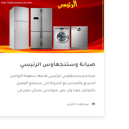
صيانة وستنجهاوس الرئيسي
صيانة وستنجهاوس الرئيسي هدفها سهولة التواصل
السريع والمباشر مع الشركة لكى يستمتع العميل
بالتعامل معنا وان نبقى متواجدين بشكل مميز فى
الاسواق فنحن شركة كبيرة نهتم بكل التفاصيل المهمة
مشاهدة المزيد
للعميل وان يستمتع بالخدمات التى تنفرد الشركة بها
والتى تكون منها خدمة الصيانة التى تكون من أهم
الخدمات التى يرغب بها العميل لأنها تحافظ على كفاءة
المنتج كما أن شركة وستنجهاوس تقدم لنا جميع