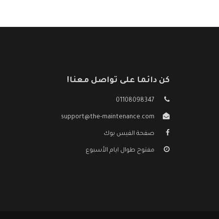
كن دائما على تواصل معنا!
01108098347
support@the-maintenance.com
صفحة الفيس بوك
مفتوح طوال ايام الأسبوع