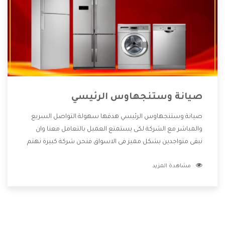
صيانة وستنجهاوس الرئيسي
صيانة وستنجهاوس الرئيسي هدفها سهولة التواصل السريع
والمباشر مع الشركة لكى يستمتع العميل بالتعامل معنا وان
نبقى متواجدين بشكل مميز فى الاسواق فنحن شركة كبيرة نهتم
بكل التفاصيل المهمة للعميل وان يستمتع بالخدمات التى تنفرد
مشاهدة المزيد
الشركة بها والتى تكون منها خدمة الصيانة التى تكون من أهم
الخدمات التى يرغب بها العميل لأنها تحافظ على كفاءة المنتج
كما أن شركة وستنجهاوس تقدم لنا جميع الأجهزة التى نبحث
عنها وأقوى الأسعار التى تكون مناسبة لكثير من العملاء