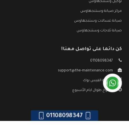
توكيل وستنجهاوس
مركز صيانة وستنجهاوس
صيانة غسالات وستنجهاوس
صيانة ثلاجات وستنجهاوس
كن دائما على تواصل معنا!
01108098347
support@the-maintenance.com
صفحة الفيس بوك
مفتوح طوال ايام الأسبوع
01108098347