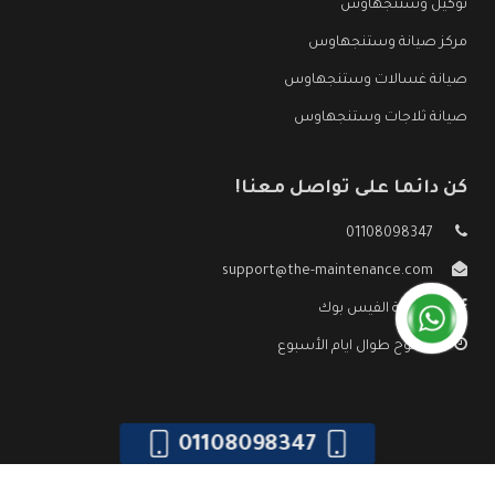
توكيل وستنجهاوس
مركز صيانة وستنجهاوس
صيانة غسالات وستنجهاوس
صيانة ثلاجات وستنجهاوس
كن دائما على تواصل معنا!
01108098347
support@the-maintenance.com
صفحة الفيس بوك
مفتوح طوال ايام الأسبوع
01108098347