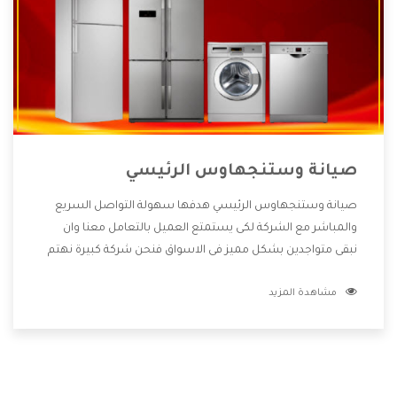
صيانة وستنجهاوس الرئيسي
صيانة وستنجهاوس الرئيسي هدفها سهولة التواصل السريع
والمباشر مع الشركة لكى يستمتع العميل بالتعامل معنا وان
نبقى متواجدين بشكل مميز فى الاسواق فنحن شركة كبيرة نهتم
بكل التفاصيل المهمة للعميل وان يستمتع بالخدمات التى تنفرد
مشاهدة المزيد
الشركة بها والتى تكون منها خدمة الصيانة التى تكون من أهم
الخدمات التى يرغب بها العميل لأنها تحافظ على كفاءة المنتج
كما أن شركة وستنجهاوس تقدم لنا جميع الأجهزة التى نبحث
عنها وأقوى الأسعار التى تكون مناسبة لكثير من العملاء