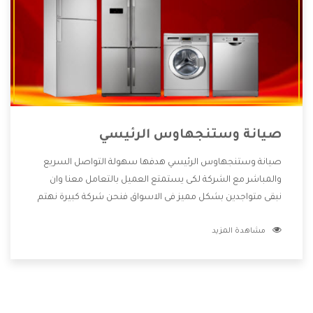
صيانة وستنجهاوس الرئيسي
صيانة وستنجهاوس الرئيسي هدفها سهولة التواصل السريع
والمباشر مع الشركة لكى يستمتع العميل بالتعامل معنا وان
نبقى متواجدين بشكل مميز فى الاسواق فنحن شركة كبيرة نهتم
بكل التفاصيل المهمة للعميل وان يستمتع بالخدمات التى تنفرد
مشاهدة المزيد
الشركة بها والتى تكون منها خدمة الصيانة التى تكون من أهم
الخدمات التى يرغب بها العميل لأنها تحافظ على كفاءة المنتج
كما أن شركة وستنجهاوس تقدم لنا جميع الأجهزة التى نبحث
عنها وأقوى الأسعار التى تكون مناسبة لكثير من العملاء