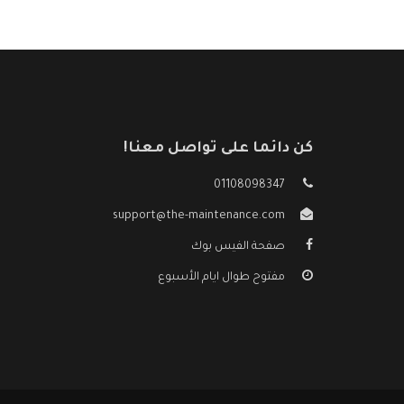
كن دائما على تواصل معنا!
01108098347
support@the-maintenance.com
صفحة الفيس بوك
مفتوح طوال ايام الأسبوع