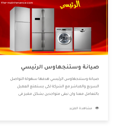
صيانة وستنجهاوس الرئيسي
صيانة وستنجهاوس الرئيسي هدفها سهولة التواصل
السريع والمباشر مع الشركة لكى يستمتع العميل
بالتعامل معنا وان نبقى متواجدين بشكل مميز فى
الاسواق فنحن شركة كبيرة نهتم بكل التفاصيل المهمة
مشاهدة المزيد
للعميل وان يستمتع بالخدمات التى تنفرد الشركة بها
والتى تكون منها خدمة الصيانة التى تكون من أهم
الخدمات التى يرغب بها العميل لأنها تحافظ على كفاءة
المنتج كما أن شركة وستنجهاوس تقدم لنا جميع