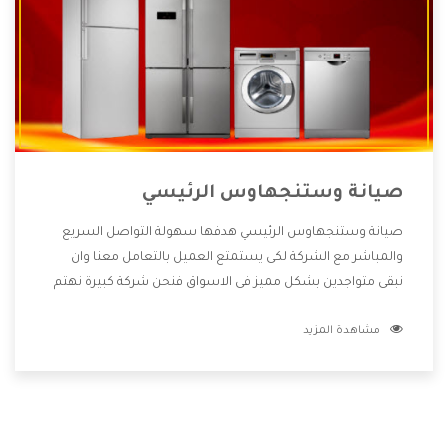
صيانة وستنجهاوس الرئيسي
صيانة وستنجهاوس الرئيسي هدفها سهولة التواصل السريع
والمباشر مع الشركة لكى يستمتع العميل بالتعامل معنا وان
نبقى متواجدين بشكل مميز فى الاسواق فنحن شركة كبيرة نهتم
بكل التفاصيل المهمة للعميل وان يستمتع بالخدمات التى تنفرد
مشاهدة المزيد
الشركة بها والتى تكون منها خدمة الصيانة التى تكون من أهم
الخدمات التى يرغب بها العميل لأنها تحافظ على كفاءة المنتج
كما أن شركة وستنجهاوس تقدم لنا جميع الأجهزة التى نبحث
عنها وأقوى الأسعار التى تكون مناسبة لكثير من العملاء