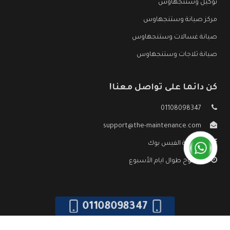
توكيل وستنجهاوس
مركز صيانة وستنجهاوس
صيانة غسالات وستنجهاوس
صيانة ثلاجات وستنجهاوس
كن دائما على تواصل معنا!
01108098347
support@the-maintenance.com
صفحة الفيس بوك
مفتوح طوال ايام الأسبوع
01108098347