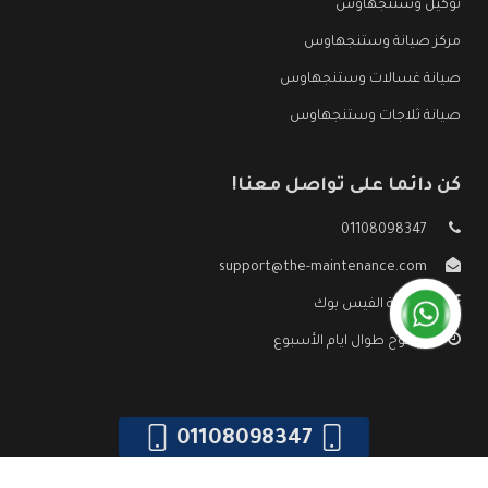
توكيل وستنجهاوس
مركز صيانة وستنجهاوس
صيانة غسالات وستنجهاوس
صيانة ثلاجات وستنجهاوس
كن دائما على تواصل معنا!
01108098347
support@the-maintenance.com
صفحة الفيس بوك
مفتوح طوال ايام الأسبوع
01108098347