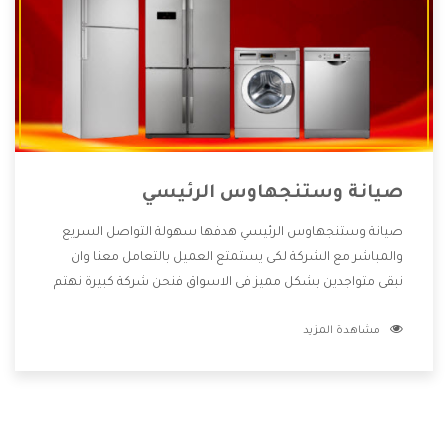
صيانة وستنجهاوس الرئيسي
صيانة وستنجهاوس الرئيسي هدفها سهولة التواصل السريع
والمباشر مع الشركة لكى يستمتع العميل بالتعامل معنا وان
نبقى متواجدين بشكل مميز فى الاسواق فنحن شركة كبيرة نهتم
بكل التفاصيل المهمة للعميل وان يستمتع بالخدمات التى تنفرد
مشاهدة المزيد
الشركة بها والتى تكون منها خدمة الصيانة التى تكون من أهم
الخدمات التى يرغب بها العميل لأنها تحافظ على كفاءة المنتج
كما أن شركة وستنجهاوس تقدم لنا جميع الأجهزة التى نبحث
عنها وأقوى الأسعار التى تكون مناسبة لكثير من العملاء