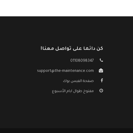
كن دائما على تواصل معنا!
01108098347
support@the-maintenance.com
صفحة الفيس بوك
مفتوح طوال ايام الأسبوع