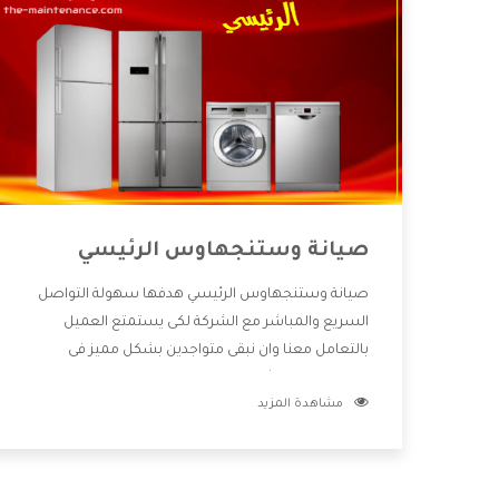
صيانة وستنجهاوس الرئيسي
صيانة وستنجهاوس الرئيسي هدفها سهولة التواصل
السريع والمباشر مع الشركة لكى يستمتع العميل
بالتعامل معنا وان نبقى متواجدين بشكل مميز فى
الاسواق فنحن شركة كبيرة نهتم بكل التفاصيل المهمة
مشاهدة المزيد
للعميل وان يستمتع بالخدمات التى تنفرد الشركة بها
والتى تكون منها خدمة الصيانة التى تكون من أهم
الخدمات التى يرغب بها العميل لأنها تحافظ على كفاءة
المنتج كما أن شركة وستنجهاوس تقدم لنا جميع