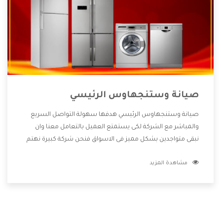
صيانة وستنجهاوس الرئيسي
صيانة وستنجهاوس الرئيسي هدفها سهولة التواصل السريع
والمباشر مع الشركة لكى يستمتع العميل بالتعامل معنا وان
نبقى متواجدين بشكل مميز فى الاسواق فنحن شركة كبيرة نهتم
بكل التفاصيل المهمة للعميل وان يستمتع بالخدمات التى تنفرد
مشاهدة المزيد
الشركة بها والتى تكون منها خدمة الصيانة التى تكون من أهم
الخدمات التى يرغب بها العميل لأنها تحافظ على كفاءة المنتج
كما أن شركة وستنجهاوس تقدم لنا جميع الأجهزة التى نبحث
عنها وأقوى الأسعار التى تكون مناسبة لكثير من العملاء