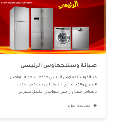
صيانة وستنجهاوس الرئيسي
صيانة وستنجهاوس الرئيسي هدفها سهولة التواصل
السريع والمباشر مع الشركة لكى يستمتع العميل
بالتعامل معنا وان نبقى متواجدين بشكل مميز فى
الاسواق فنحن شركة كبيرة نهتم بكل التفاصيل المهمة
مشاهدة المزيد
للعميل وان يستمتع بالخدمات التى تنفرد الشركة بها
والتى تكون منها خدمة الصيانة التى تكون من أهم
الخدمات التى يرغب بها العميل لأنها تحافظ على كفاءة
المنتج كما أن شركة وستنجهاوس تقدم لنا جميع