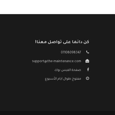
كن دائما على تواصل معنا!
01108098347
support@the-maintenance.com
صفحة الفيس بوك
مفتوح طوال ايام الأسبوع