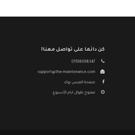
كن دائما على تواصل معنا!
01108098347
support@the-maintenance.com
صفحة الفيس بوك
مفتوح طوال ايام الأسبوع