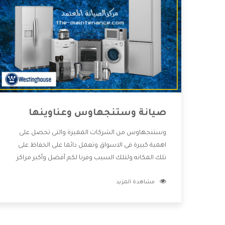
صيانة وستنجهاوس وعناوينها
وستنجهاوس من الشركات المميزة والتى تحصل على
اهمية كبيرة فى الاسواق وتعمل دائما على الحفاظ على
تلك المكانه ولتلك السبب وفرنا لكم أفضل وأكبر مراكز
صيانة وستنجهاوس وعناوينها حتى يكون قريب من كل
مشاهدة المزيد
العملاء ويستطيع القيام بتصليح جميع المنتجات دون
اى ازعاج كما أننا نهتم بكل ما يحتاجه المستهلك لكى
نحافظ على ثقتهم بنا ،وهتستمتع بأقوى العروض
والخدمات ما بعد البيع التى ترضى العميل