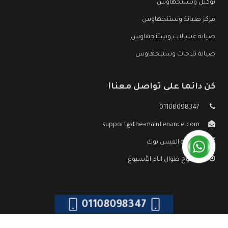
توكيل وستنجهاوس
مركز صيانة وستنجهاوس
صيانة غسالات وستنجهاوس
صيانة ثلاجات وستنجهاوس
كن دائما على تواصل معنا!
01108098347
support@the-maintenance.com
صفحة الفيس بوك
مفتوح طوال ايام الأسبوع
01108098347