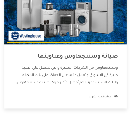
صيانة وستنجهاوس وعناوينها
وستنجهاوس من الشركات المميزة والتى تحصل على اهمية
كبيرة فى الاسواق وتعمل دائما على الحفاظ على تلك المكانه
ولتلك السبب وفرنا لكم أفضل وأكبر مراكز صيانة وستنجهاوس
وعناوينها حتى يكون قريب من كل العملاء ويستطيع القيام
مشاهدة المزيد
بتصليح جميع المنتجات دون اى ازعاج كما أننا نهتم بكل ما يحتاجه
المستهلك لكى نحافظ على ثقتهم بنا ،وهتستمتع بأقوى
العروض والخدمات ما بعد البيع التى ترضى العميل