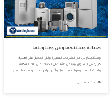
صيانة وستنجهاوس وعناوينها
وستنجهاوس من الشركات المميزة والتى تحصل على اهمية
كبيرة فى الاسواق وتعمل دائما على الحفاظ على تلك المكانه
ولتلك السبب وفرنا لكم أفضل وأكبر مراكز صيانة وستنجهاوس
وعناوينها حتى يكون قريب من كل العملاء ويستطيع القيام
مشاهدة المزيد
بتصليح جميع المنتجات دون اى ازعاج كما أننا نهتم بكل ما يحتاجه
المستهلك لكى نحافظ على ثقتهم بنا ،وهتستمتع بأقوى
العروض والخدمات ما بعد البيع التى ترضى العميل