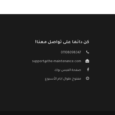
كن دائما على تواصل معنا!
01108098347
support@the-maintenance.com
صفحة الفيس بوك
مفتوح طوال ايام الأسبوع