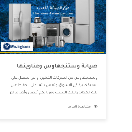
صيانة وستنجهاوس وعناوينها
وستنجهاوس من الشركات المميزة والتى تحصل على
اهمية كبيرة فى الاسواق وتعمل دائما على الحفاظ على
تلك المكانه ولتلك السبب وفرنا لكم أفضل وأكبر مراكز
صيانة وستنجهاوس وعناوينها حتى يكون قريب من كل
مشاهدة المزيد
العملاء ويستطيع القيام بتصليح جميع المنتجات دون
اى ازعاج كما أننا نهتم بكل ما يحتاجه المستهلك لكى
نحافظ على ثقتهم بنا ،وهتستمتع بأقوى العروض
والخدمات ما بعد البيع التى ترضى العميل