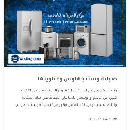
صيانة وستنجهاوس وعناوينها
وستنجهاوس من الشركات المميزة والتى تحصل على اهمية
كبيرة فى الاسواق وتعمل دائما على الحفاظ على تلك المكانه
ولتلك السبب وفرنا لكم أفضل وأكبر مراكز صيانة وستنجهاوس
وعناوينها حتى يكون قريب من كل العملاء ويستطيع القيام
مشاهدة المزيد
بتصليح جميع المنتجات دون اى ازعاج كما أننا نهتم بكل ما يحتاجه
المستهلك لكى نحافظ على ثقتهم بنا ،وهتستمتع بأقوى