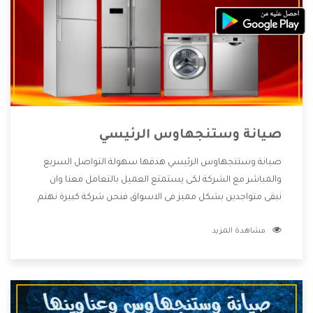
صيانة وستنجهاوس الرئيسي
صيانة وستنجهاوس الرئيسي هدفها سهولة التواصل السريع
والمباشر مع الشركة لكى يستمتع العميل بالتعامل معنا وان
نبقى متواجدين بشكل مميز فى الاسواق فنحن شركة كبيرة نهتم
بكل التفاصيل المهمة للعميل وان يستمتع بالخدمات التى تنفرد
مشاهدة المزيد
الشركة بها والتى تكون منها خدمة الصيانة التى تكون من أهم
الخدمات التى يرغب بها العميل لأنها تحافظ على كفاءة المنتج
كما أن شركة وستنجهاوس تقدم لنا جميع الأجهزة التى نبحث
عنها وأقوى الأسعار التى تكون مناسبة لكثير من العملاء