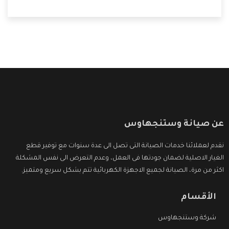
المستهلك لكى نحافظ على ثقتهم بنا ،وهتستمتع بأقوى
العروض والخدمات ما بعد البيع التى ترضى العميل
عن صيانة وستنجهاوس
نقدم لعملائنا خدمات الصيانة التى تصل الى عدة سنوات مع توفير قطع
الغيار الاصلية لضمان جودتها فى العمل، وعدم التعرض الى نفس المشكلة
اكثر من مرة، الصيانة لجميع الاجهزة الكهربائية تتم بشكل سريع ومتميز.
الأقسام
شركة وستنجهاوس