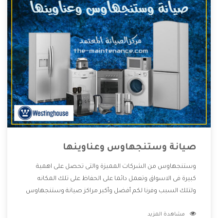
صيانة وستنجهاوس وعناوينها
وستنجهاوس من الشركات المميزة والتى تحصل على اهمية
كبيرة فى الاسواق وتعمل دائما على الحفاظ على تلك المكانه
ولتلك السبب وفرنا لكم أفضل وأكبر مراكز صيانة وستنجهاوس
وعناوينها حتى يكون قريب من كل العملاء ويستطيع القيام
مشاهدة المزيد
بتصليح جميع المنتجات دون اى ازعاج كما أننا نهتم بكل ما يحتاجه