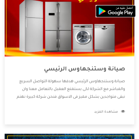
صيانة وستنجهاوس الرئيسي
صيانة وستنجهاوس الرئيسي هدفها سهولة التواصل السريع
والمباشر مع الشركة لكى يستمتع العميل بالتعامل معنا وان
نبقى متواجدين بشكل مميز فى الاسواق فنحن شركة كبيرة نهتم
بكل التفاصيل المهمة للعميل وان يستمتع بالخدمات التى تنفرد
مشاهدة المزيد
الشركة بها والتى تكون منها خدمة الصيانة التى تكون من أهم
الخدمات التى يرغب بها العميل لأنها تحافظ على كفاءة المنتج
كما أن شركة وستنجهاوس تقدم لنا جميع الأجهزة التى نبحث
عنها وأقوى الأسعار التى تكون مناسبة لكثير من العملاء