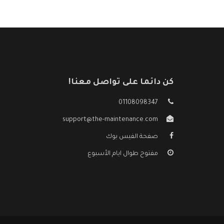
كن دائما على تواصل معنا!
01108098347
support@the-maintenance.com
صفحة الفيس بوك
مفتوح طوال ايام الأسبوع