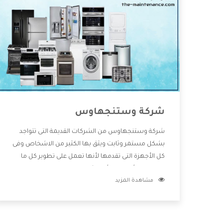
شركة وستنجهاوس
شركة وستنجهاوس من الشركات القديمة التى تتواجد
بشكل مستمر وثابت ويثق بها الكثير من الاشخاص وفى
كل الأجهزة التى تقدمها لأنها تعمل على تطوير كل ما
يتوافر فى الأسواق ولأنها شركة معروفة تهتم جدا بتوفير
مشاهدة المزيد
أفضل خدمات ما بعد البيع مع المنتجات وتقدم للعملاء
أقوى العروض والخصومات التى تسهل على المستهلك
الاستمتاع بشراء جميع ما نقدمه لكم معنا هتجد كل ما
هو جديد وأفضل