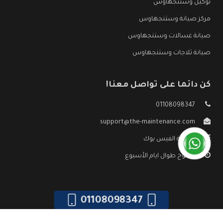
توكيل وستنجهاوس
مركز صيانة وستنجهاوس
صيانة غسالات وستنجهاوس
صيانة ثلاجات وستنجهاوس
كن دائما على تواصل معنا!
01108098347
support@the-maintenance.com
صفحة الفيس بوك
مفتوح طوال ايام الأسبوع
01108098347