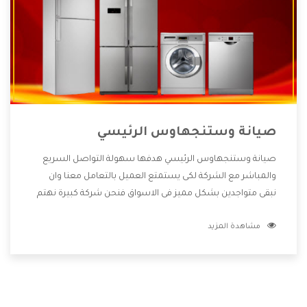
صيانة وستنجهاوس الرئيسي
صيانة وستنجهاوس الرئيسي هدفها سهولة التواصل السريع
والمباشر مع الشركة لكى يستمتع العميل بالتعامل معنا وان
نبقى متواجدين بشكل مميز فى الاسواق فنحن شركة كبيرة نهتم
بكل التفاصيل المهمة للعميل وان يستمتع بالخدمات التى تنفرد
مشاهدة المزيد
الشركة بها والتى تكون منها خدمة الصيانة التى تكون من أهم
الخدمات التى يرغب بها العميل لأنها تحافظ على كفاءة المنتج
كما أن شركة وستنجهاوس تقدم لنا جميع الأجهزة التى نبحث
عنها وأقوى الأسعار التى تكون مناسبة لكثير من العملاء