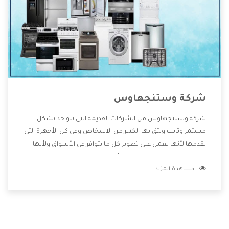
شركة وستنجهاوس
شركة وستنجهاوس من الشركات القديمة التى تتواجد بشكل
مستمر وثابت ويثق بها الكثير من الاشخاص وفى كل الأجهزة التى
تقدمها لأنها تعمل على تطوير كل ما يتوافر فى الأسواق ولأنها
شركة معروفة تهتم جدا بتوفير أفضل خدمات ما بعد البيع مع
مشاهدة المزيد
المنتجات وتقدم للعملاء أقوى العروض والخصومات التى تسهل
على المستهلك الاستمتاع بشراء جميع ما نقدمه لكم معنا هتجد
كل ما هو جديد وأفضل