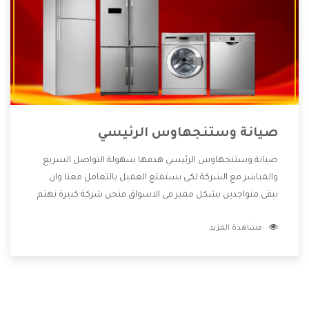
صيانة وستنجهاوس الرئيسي
صيانة وستنجهاوس الرئيسي هدفها سهولة التواصل السريع
والمباشر مع الشركة لكى يستمتع العميل بالتعامل معنا وان
نبقى متواجدين بشكل مميز فى الاسواق فنحن شركة كبيرة نهتم
بكل التفاصيل المهمة للعميل وان يستمتع بالخدمات التى تنفرد
مشاهدة المزيد
الشركة بها والتى تكون منها خدمة الصيانة التى تكون من أهم
الخدمات التى يرغب بها العميل لأنها تحافظ على كفاءة المنتج
كما أن شركة وستنجهاوس تقدم لنا جميع الأجهزة التى نبحث
عنها وأقوى الأسعار التى تكون مناسبة لكثير من العملاء