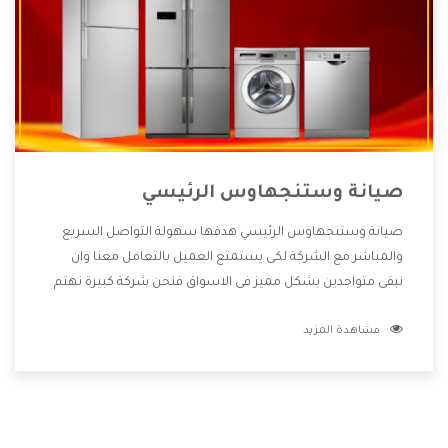
صيانة وستنجهاوس الرئيسي
صيانة وستنجهاوس الرئيسي هدفها سهولة التواصل السريع
والمباشر مع الشركة لكى يستمتع العميل بالتعامل معنا وان
نبقى متواجدين بشكل مميز فى الاسواق فنحن شركة كبيرة نهتم
بكل التفاصيل المهمة للعميل وان يستمتع بالخدمات التى تنفرد
مشاهدة المزيد
الشركة بها والتى تكون منها خدمة الصيانة التى تكون من أهم
الخدمات التى يرغب بها العميل لأنها تحافظ على كفاءة المنتج
كما أن شركة وستنجهاوس تقدم لنا جميع الأجهزة التى نبحث
عنها وأقوى الأسعار التى تكون مناسبة لكثير من العملاء