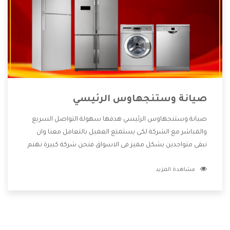
صيانة وستنجهاوس الرئيسي
صيانة وستنجهاوس الرئيسي هدفها سهولة التواصل السريع
والمباشر مع الشركة لكى يستمتع العميل بالتعامل معنا وان
نبقى متواجدين بشكل مميز فى الاسواق فنحن شركة كبيرة نهتم
بكل التفاصيل المهمة للعميل وان يستمتع بالخدمات التى تنفرد
مشاهدة المزيد
الشركة بها والتى تكون منها خدمة الصيانة التى تكون من أهم
الخدمات التى يرغب بها العميل لأنها تحافظ على كفاءة المنتج
كما أن شركة وستنجهاوس تقدم لنا جميع الأجهزة التى نبحث
عنها وأقوى الأسعار التى تكون مناسبة لكثير من العملاء