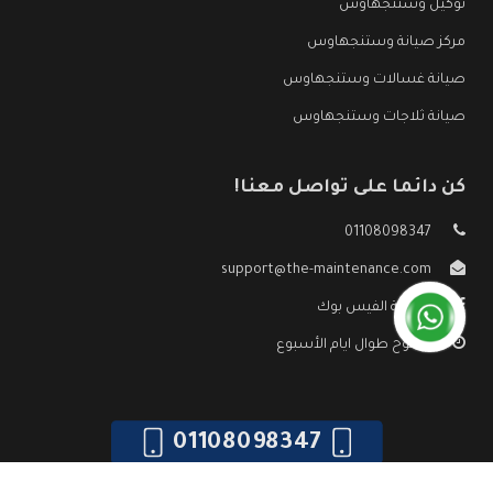
توكيل وستنجهاوس
مركز صيانة وستنجهاوس
صيانة غسالات وستنجهاوس
صيانة ثلاجات وستنجهاوس
كن دائما على تواصل معنا!
01108098347
support@the-maintenance.com
صفحة الفيس بوك
مفتوح طوال ايام الأسبوع
01108098347