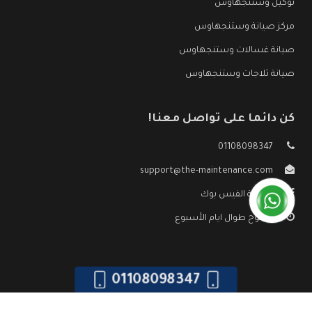
توكيل وستنجهاوس
مركز صيانة وستنجهاوس
صيانة غسالات وستنجهاوس
صيانة ثلاجات وستنجهاوس
كن دائما على تواصل معنا!
01108098347
support@the-maintenance.com
صفحة الفيس بوك
مفتوح طوال ايام الأسبوع
01108098347