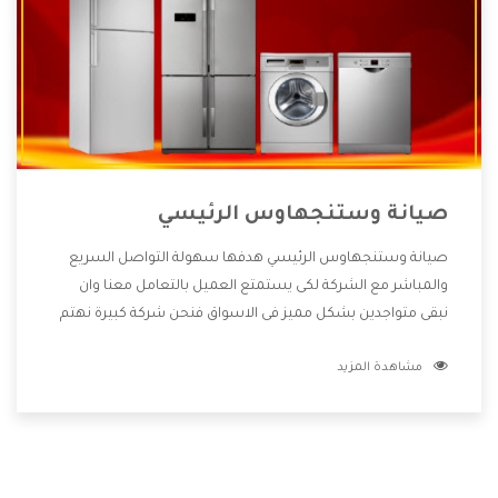
صيانة وستنجهاوس الرئيسي
صيانة وستنجهاوس الرئيسي هدفها سهولة التواصل السريع
والمباشر مع الشركة لكى يستمتع العميل بالتعامل معنا وان
نبقى متواجدين بشكل مميز فى الاسواق فنحن شركة كبيرة نهتم
بكل التفاصيل المهمة للعميل وان يستمتع بالخدمات التى تنفرد
مشاهدة المزيد
الشركة بها والتى تكون منها خدمة الصيانة التى تكون من أهم
الخدمات التى يرغب بها العميل لأنها تحافظ على كفاءة المنتج
كما أن شركة وستنجهاوس تقدم لنا جميع الأجهزة التى نبحث
عنها وأقوى الأسعار التى تكون مناسبة لكثير من العملاء