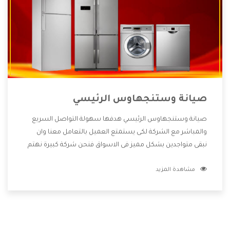
صيانة وستنجهاوس الرئيسي
صيانة وستنجهاوس الرئيسي هدفها سهولة التواصل السريع
والمباشر مع الشركة لكى يستمتع العميل بالتعامل معنا وان
نبقى متواجدين بشكل مميز فى الاسواق فنحن شركة كبيرة نهتم
بكل التفاصيل المهمة للعميل وان يستمتع بالخدمات التى تنفرد
مشاهدة المزيد
الشركة بها والتى تكون منها خدمة الصيانة التى تكون من أهم
الخدمات التى يرغب بها العميل لأنها تحافظ على كفاءة المنتج
كما أن شركة وستنجهاوس تقدم لنا جميع الأجهزة التى نبحث
عنها وأقوى الأسعار التى تكون مناسبة لكثير من العملاء