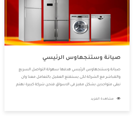
صيانة وستنجهاوس الرئيسي
صيانة وستنجهاوس الرئيسي هدفها سهولة التواصل السريع
والمباشر مع الشركة لكى يستمتع العميل بالتعامل معنا وان
نبقى متواجدين بشكل مميز فى الاسواق فنحن شركة كبيرة نهتم
بكل التفاصيل المهمة للعميل وان يستمتع بالخدمات التى تنفرد
مشاهدة المزيد
الشركة بها والتى تكون منها خدمة الصيانة التى تكون من أهم
الخدمات التى يرغب بها العميل لأنها تحافظ على كفاءة المنتج
كما أن شركة وستنجهاوس تقدم لنا جميع الأجهزة التى نبحث
عنها وأقوى الأسعار التى تكون مناسبة لكثير من العملاء