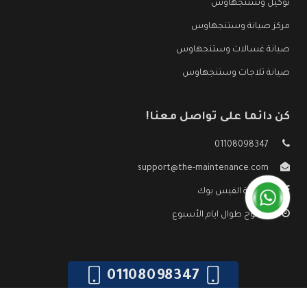
توكيل وستنجهاوس
مركز صيانة وستنجهاوس
صيانة غسالات وستنجهاوس
صيانة ثلاجات وستنجهاوس
كن دائما على تواصل معنا!
01108098347
support@the-maintenance.com
صفحة الفيس بوك
مفتوح طوال ايام الأسبوع
01108098347