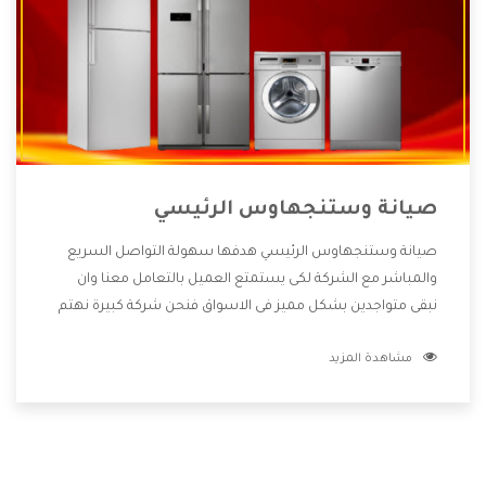
صيانة وستنجهاوس الرئيسي
صيانة وستنجهاوس الرئيسي هدفها سهولة التواصل السريع
والمباشر مع الشركة لكى يستمتع العميل بالتعامل معنا وان
نبقى متواجدين بشكل مميز فى الاسواق فنحن شركة كبيرة نهتم
بكل التفاصيل المهمة للعميل وان يستمتع بالخدمات التى تنفرد
مشاهدة المزيد
الشركة بها والتى تكون منها خدمة الصيانة التى تكون من أهم
الخدمات التى يرغب بها العميل لأنها تحافظ على كفاءة المنتج
كما أن شركة وستنجهاوس تقدم لنا جميع الأجهزة التى نبحث
عنها وأقوى الأسعار التى تكون مناسبة لكثير من العملاء