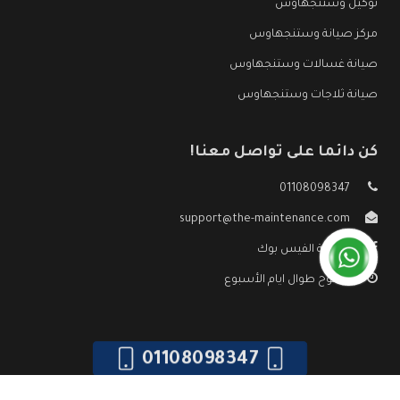
توكيل وستنجهاوس
مركز صيانة وستنجهاوس
صيانة غسالات وستنجهاوس
صيانة ثلاجات وستنجهاوس
كن دائما على تواصل معنا!
01108098347
support@the-maintenance.com
صفحة الفيس بوك
مفتوح طوال ايام الأسبوع
01108098347