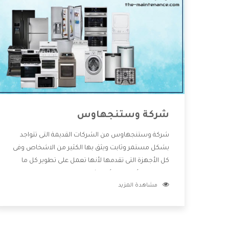
شركة وستنجهاوس
شركة وستنجهاوس من الشركات القديمة التى تتواجد
بشكل مستمر وثابت ويثق بها الكثير من الاشخاص وفى
كل الأجهزة التى تقدمها لأنها تعمل على تطوير كل ما
يتوافر فى الأسواق ولأنها شركة معروفة تهتم جدا بتوفير
مشاهدة المزيد
أفضل خدمات ما بعد البيع مع المنتجات وتقدم للعملاء
أقوى العروض والخصومات التى تسهل على المستهلك
الاستمتاع بشراء جميع ما نقدمه لكم معنا هتجد كل ما
هو جديد وأفضل