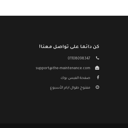
كن دائما على تواصل معنا!
01108098347
support@the-maintenance.com
صفحة الفيس بوك
مفتوح طوال ايام الأسبوع