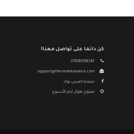
كن دائما على تواصل معنا!
01108098347
support@the-maintenance.com
صفحة الفيس بوك
مفتوح طوال ايام الأسبوع