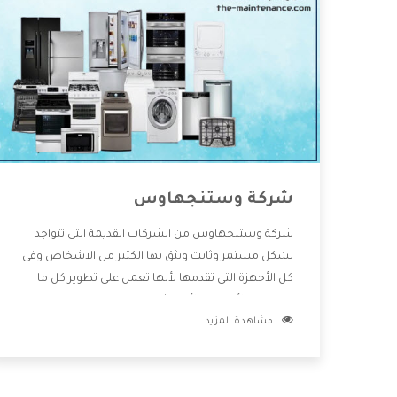
شركة وستنجهاوس
شركة وستنجهاوس من الشركات القديمة التى تتواجد
بشكل مستمر وثابت ويثق بها الكثير من الاشخاص وفى
كل الأجهزة التى تقدمها لأنها تعمل على تطوير كل ما
يتوافر فى الأسواق ولأنها شركة معروفة تهتم جدا بتوفير
مشاهدة المزيد
أفضل خدمات ما بعد البيع مع المنتجات وتقدم للعملاء
أقوى العروض والخصومات التى تسهل على المستهلك
الاستمتاع بشراء جميع ما نقدمه لكم معنا هتجد كل ما
هو جديد وأفضل