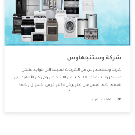
شركة وستنجهاوس
شركة وستنجهاوس من الشركات القديمة التى تتواجد بشكل
مستمر وثابت ويثق بها الكثير من الاشخاص وفى كل الأجهزة التى
تقدمها لأنها تعمل على تطوير كل ما يتوافر فى الأسواق ولأنها
شركة معروفة تهتم جدا بتوفير أفضل خدمات ما بعد البيع مع
مشاهدة المزيد
المنتجات وتقدم للعملاء أقوى العروض والخصومات التى تسهل
على المستهلك الاستمتاع بشراء جميع ما نقدمه لكم معنا هتجد
كل ما هو جديد وأفضل